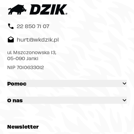
22 850 71 07
hurt@wkdzik.pl
ul. Mszczonowska 13,
05-090 Janki
NIP 7010633012
Pomoc
O nas
Newsletter