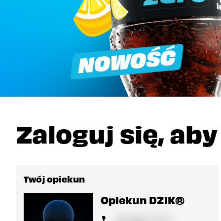
Zaloguj się, ab
Twój opiekun
Opiekun DZIK®
22 850 71 07