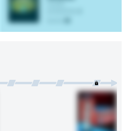
Liczba
1
produktów
111
Suma