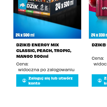
DZIK® ENERGY MIX
DZIK®
CLASSIC, PEACH, TROPIC,
MANGO 500ml
Cena:
Cena:
widoc
widoczna po zalogowaniu
Zaloguj się lub utwórz
Z
konto
k