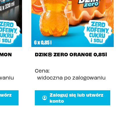
EMON
DZIK® ZERO ORANGE 0,85l
Cena:
waniu
widoczna po zalogowaniu
D
twórz
Zaloguj się lub utwórz
C
konto