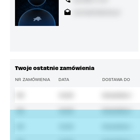
kontakt@dzik.pl
Twoje ostatnie zamówienia
NR ZAMÓWIENIA
DATA
DOSTAWA DO
11111
11.11.1111
Kowalska 1
11111
11.11.1111
Kowalska 1
11111
11.11.1111
Kowalska 1