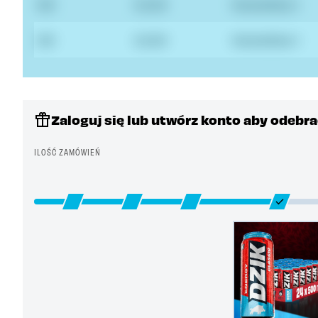
11111
11.11.1111
Kowalska 1
11111
11.11.1111
Kowalska 1
Zaloguj się lub utwórz konto aby odebr
ILOŚĆ ZAMÓWIEŃ