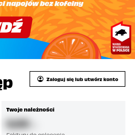
ęp
Zaloguj się lub utwórz konto
Twoje należności
0,00
zł
Faktury do opłacenia