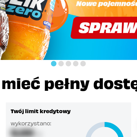
y mieć pełny dost
Twój limit kredytowy
wykorzystano:
0,00
zł