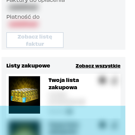
undefined
Płatność do
undefined
Zobacz listę
faktur
Listy zakupowe
Zobacz wszystkie
Twoja lista
zakupowa
Liczba
1
produktów
111
Suma
Twoja lista
zakupowa