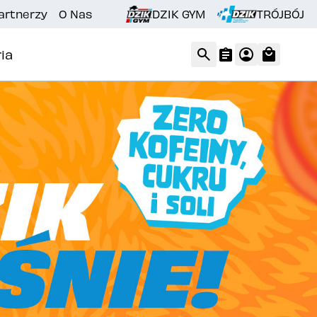
artnerzy
O Nas
DZIK GYM
TRÓJBÓJ
ia