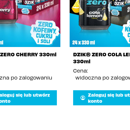
 ZERO CHERRY 330ml
DZIK® ZERO COLA L
330ml
Cena:
zna po zalogowaniu
widoczna po zalogo
aloguj się lub utwórz
Zaloguj się lub u
onto
konto