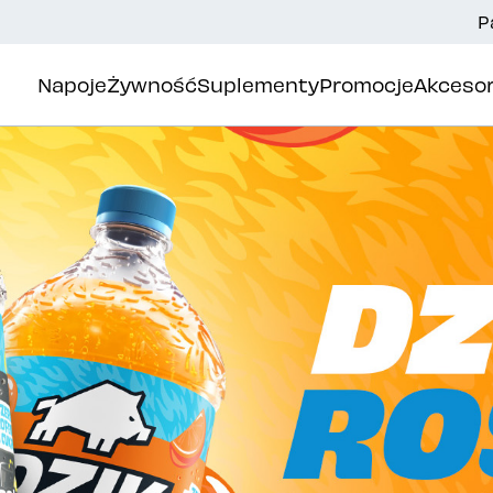
P
Napoje
Żywność
Suplementy
Promocje
Akcesor