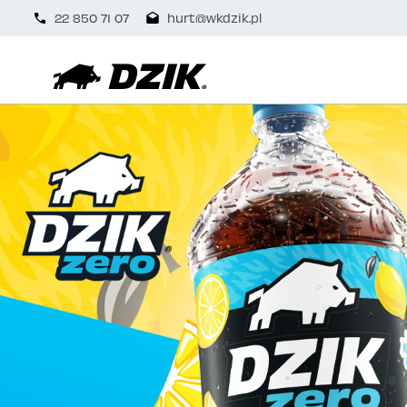
22 850 71 07
hurt@wkdzik.pl