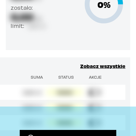
0%
zostało:
0,00
zł
limit:
0,00 zł
Zobacz wszystkie
SUMA
STATUS
AKCJE
111,00 zł
PENDING
111,00 zł
PENDING
111,00 zł
PENDING