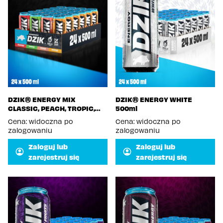
DZIK® ENERGY MIX
DZIK® ENERGY WHITE
CLASSIC, PEACH, TROPIC,
500ml
MANGO 500ml
Cena: widoczna po
Cena: widoczna po
zalogowaniu
zalogowaniu
Zaloguj lub
Zaloguj lub
zarejestruj się
zarejestruj się