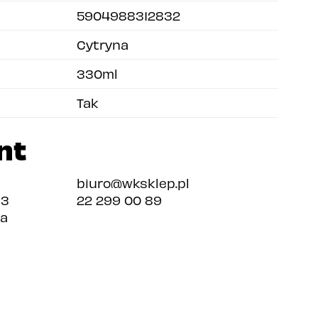
5904988312832
Cytryna
330ml
Tak
nt
biuro@wksklep.pl
13
22 299 00 89
ka