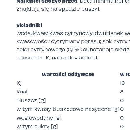
Najlepiej spożyć przed
: Data minimalnej tr
znajdują się na spodzie puszki.
Składniki
Woda, kwas: kwas cytrynowy; dwutlenek wę
kwasowości: cytryniany potasu; sok cytr
soku cytrynowego (0,1 %); substancje słodz
acesulfam K; naturalny aromat.
Wartości odżywcze
w 1
Kj
13
Kcal
3
Tłuszcz [g]
0
w tym kwasy tłuszczowe nasycone [g]
0
Węglowodany [g]
0
w tym cukry [g]
0