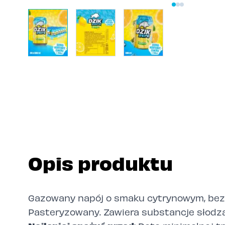
View larger image
View larger image
View larger image
Opis produktu
Gazowany napój o smaku cytrynowym, bez
Pasteryzowany. Zawiera substancje słodz