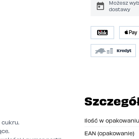
Możesz wyb
dostawy
Kredyt
Szczegó
Ilość w opakowani
 cukru.
ące.
EAN (opakowanie)