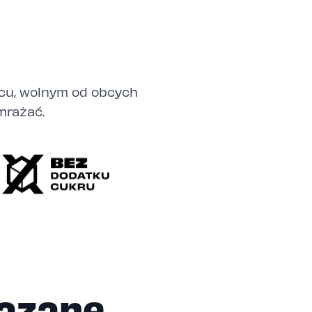
cu, wolnym od obcych
mrażać.
ązane