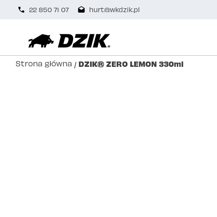
22 850 71 07
hurt@wkdzik.pl
Strona główna
DZIK® ZERO LEMON 330ml
/