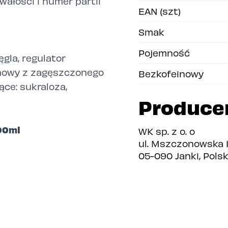
wałości i numer partii
EAN (szt)
Smak
Pojemność
gla, regulator
ynowy z zagęszczonego
Bezkofeinowy
ące: sukraloza,
Produce
00ml
WK sp. z o. o
ul. Mszczonowska 
05-090 Janki, Pols