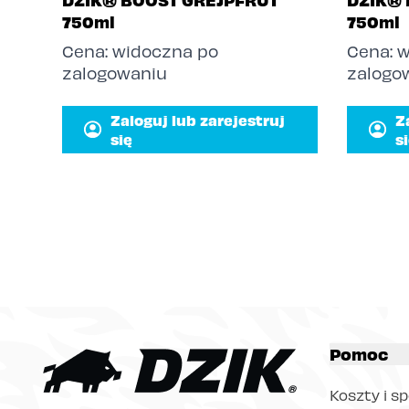
750ml
750ml
Cena: widoczna po
Cena: 
zalogowaniu
zalogo
Zaloguj lub zarejestruj
Z
się
s
Pomoc
Koszty i s