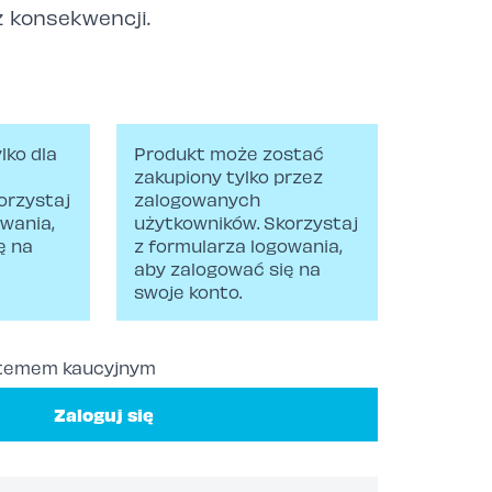
 konsekwencji.
lko dla
Produkt może zostać
zakupiony tylko przez
orzystaj
zalogowanych
owania,
użytkowników. Skorzystaj
ę na
z formularza logowania,
aby zalogować się na
swoje konto.
stemem kaucyjnym
Zaloguj się