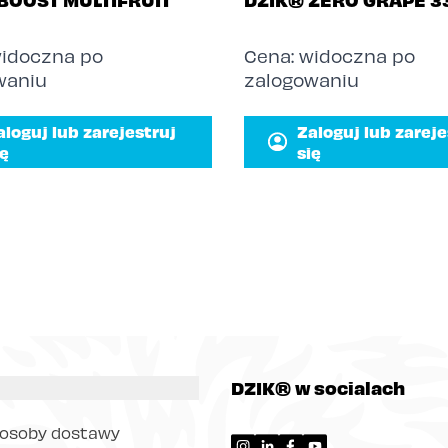
widoczna po
Cena: widoczna po
waniu
zalogowaniu
aloguj lub zarejestruj
Zaloguj lub zareje
ię
się
DZIK® w socialach
posoby dostawy