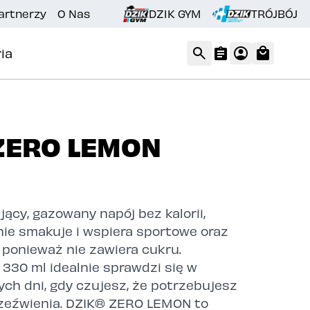
artnerzy
O Nas
DZIK GYM
TRÓJBÓJ
ia
ZERO LEMON
jący, gazowany napój bez kalorii,
ie smakuje i wspiera sportowe oraz
 ponieważ nie zawiera cukru.
330 ml idealnie sprawdzi się w
ych dni, gdy czujesz, że potrzebujesz
rzeźwienia. DZIK® ZERO LEMON to