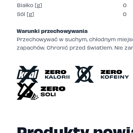
Białko [g]
0
Sól [g]
0
Warunki przechowywania
Przechowywać w suchym, chłodnym miejs
zapachów. Chronić przed światłem. Nie za
Produkty powi