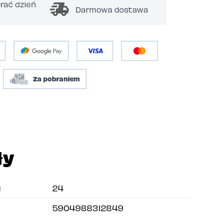
rać dzień
Darmowa dostawa
Za pobraniem
ły
u
24
5904988312849