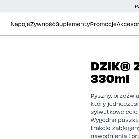
P
Napoje
Żywność
Suplementy
Promocje
Akcesor
DZIK® 
330ml
Pyszny, orzeźwia
który jednocześn
sylwetkowe cele,
Wygodna puszka 
trakcie zabiegan
nawodnienia i o