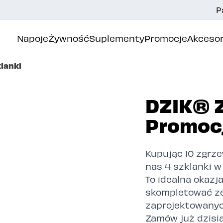
P
Napoje
Żywność
Suplementy
Promocje
Akcesor
lanki
DZIK® Z
Promocj
Kupując 10 zgrze
nas 4 szklanki w 
To idealna okazja
skompletować ze
zaprojektowanyc
Zamów już dzisia