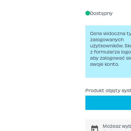
Cena zależy od w
Dostępny
Cena widoczna ty
zalogowanych
użytkowników. Sk
z formularza log
aby zalogować si
swoje konto.
Produkt objęty sy
Możesz wyb