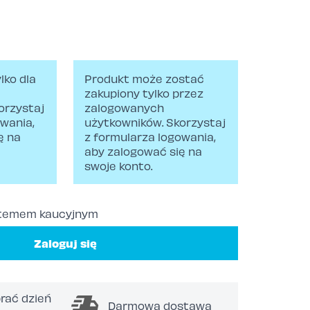
ybranych opcji
lko dla
Produkt może zostać
zakupiony tylko przez
orzystaj
zalogowanych
owania,
użytkowników. Skorzystaj
ę na
z formularza logowania,
aby zalogować się na
swoje konto.
stemem kaucyjnym
Zaloguj się
rać dzień
Darmowa dostawa