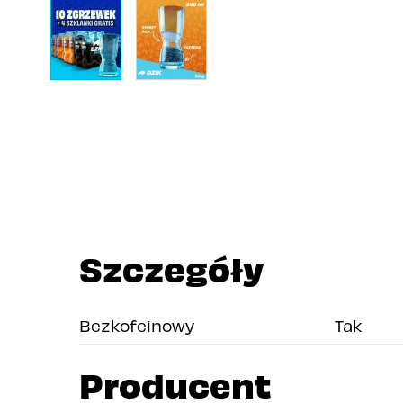
View larger image
View larger image
Szczegóły
Bezkofeinowy
Tak
Producent