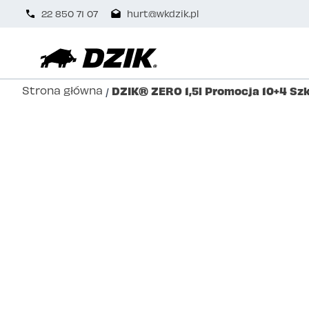
22 850 71 07
hurt@wkdzik.pl
Strona główna
DZIK® ZERO 1,5l Promocja 10+4 Szk
/