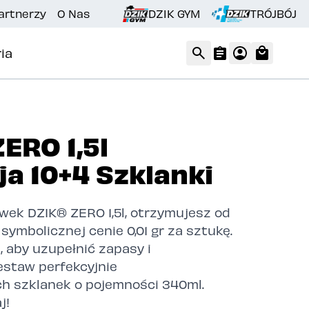
artnerzy
O Nas
DZIK GYM
TRÓJBÓJ
ia
ERO 1,5l
a 10+4 Szklanki
wek DZIK® ZERO 1,5l, otrzymujesz od
symbolicznej cenie 0,01 gr za sztukę.
, aby uzupełnić zapasy i
staw perfekcyjnie
h szklanek o pojemności 340ml.
j!