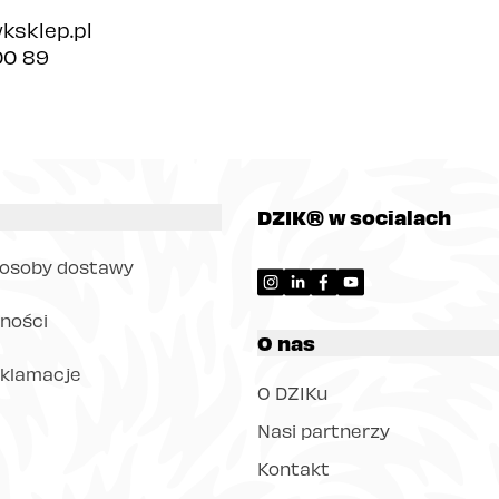
ksklep.pl
00 89
DZIK® w socialach
posoby dostawy
ności
O nas
eklamacje
O DZIKu
Nasi partnerzy
Kontakt