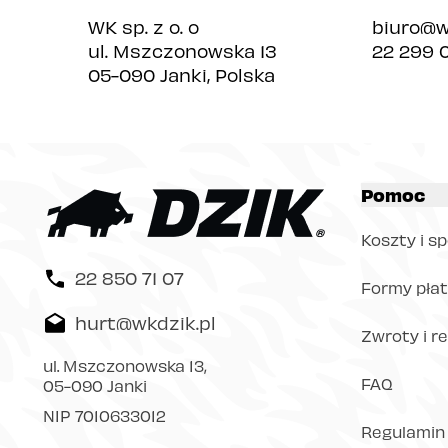
WK sp. z o. o
biuro@w
ul. Mszczonowska 13
22 299 
05-090 Janki, Polska
Pomoc
Koszty i s
22 850 71 07
Formy płat
hurt@wkdzik.pl
Zwroty i r
ul. Mszczonowska 13,
FAQ
05-090 Janki
NIP 7010633012
Regulamin